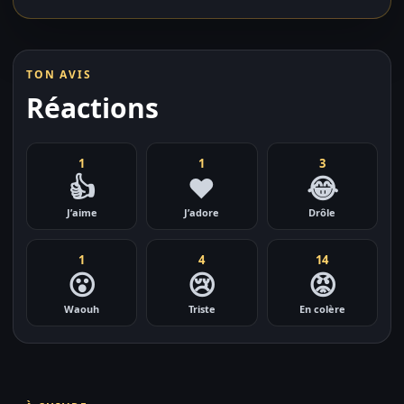
TON AVIS
Réactions
1
1
3
👍
❤️
😂
J’aime
J’adore
Drôle
1
4
14
😮
😢
😡
Waouh
Triste
En colère