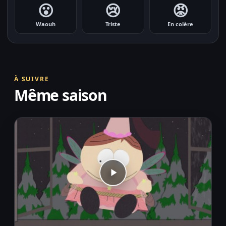
😮
😢
😡
Waouh
Triste
En colère
À SUIVRE
Même saison