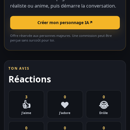
réaliste ou anime, puis démarre la conversation.
Créer mon personnage IA
↗
Offre réservée aux personnes majeures. Une commission peut être
perçue sans surcoût pour toi.
TON AVIS
Réactions
3
0
0
👍
❤️
😂
J’aime
J’adore
Drôle
0
0
0