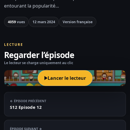
entourant la popularité...
4059
vues
12 mars 2024
Version française
LECTURE
Regarder l’épisode
Le lecteur se charge uniquement au clic
Lancer le lecteur
← ÉPISODE PRÉCÉDENT
S12 Episode 12
ÉPISODE SUIVANT →