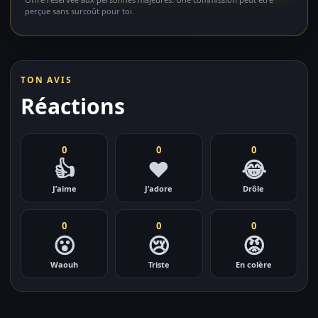
perçue sans surcoût pour toi.
TON AVIS
Réactions
0
0
0
👍
❤️
😂
J’aime
J’adore
Drôle
0
0
0
😮
😢
😡
Waouh
Triste
En colère