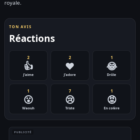
royale.
TON AVIS
Réactions
2
2
1
👍
❤️
😂
J’aime
J’adore
Drôle
1
7
1
😮
😢
😡
Waouh
Triste
En colère
PUBLICITÉ