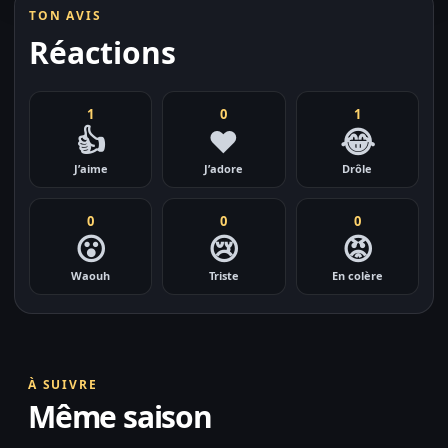
TON AVIS
Réactions
1
0
1
👍
❤️
😂
J’aime
J’adore
Drôle
0
0
0
😮
😢
😡
Waouh
Triste
En colère
À SUIVRE
Même saison