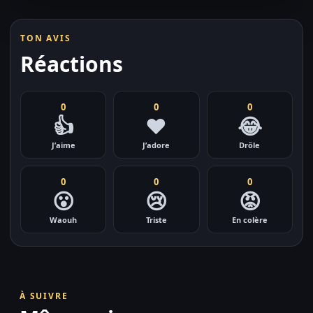
TON AVIS
Réactions
0
0
0
👍
❤️
😂
J’aime
J’adore
Drôle
0
0
0
😮
😢
😡
Waouh
Triste
En colère
À SUIVRE